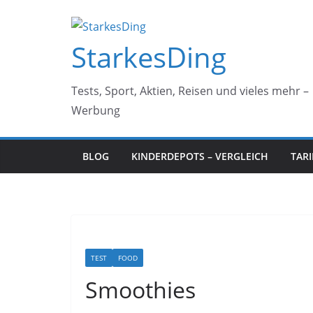
Zum
Inhalt
StarkesDing
springen
Tests, Sport, Aktien, Reisen und vieles mehr –
Werbung
BLOG
KINDERDEPOTS – VERGLEICH
TAR
TEST
FOOD
Smoothies