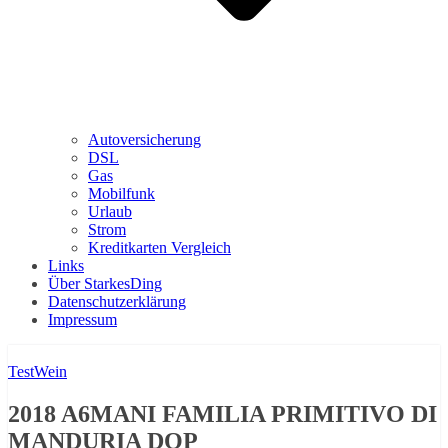
Autoversicherung
DSL
Gas
Mobilfunk
Urlaub
Strom
Kreditkarten Vergleich
Links
Über StarkesDing
Datenschutzerklärung
Impressum
Test
Wein
2018 A6MANI FAMILIA PRIMITIVO DI
MANDURIA DOP